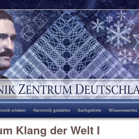
eutschland e.V.
monik erleben
Harmonik gestalten
Sachgebiete
Wissenswertes
Zum
m Klang der Welt I
Inhalt