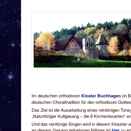
Im deutschen orthodoxen
Kloster Buchhagen
(in 
deutschen Choraltradition für den orthodoxen Gotte
Das Ziel ist die Ausarbeitung eines reintönigen To
„Naturtöniger Kultgesang – die 8 Kirchentonarten“ e
Und das reintönige Singen wird in diesem Klosster 
an diesem Gesang teilnehmen Nähres ist
hier
zu er