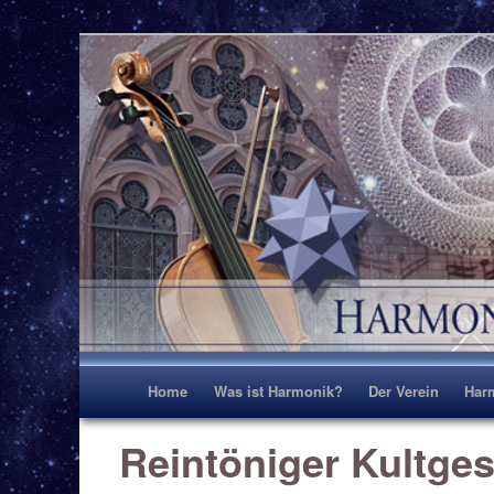
Harmonik erleben und gestalten TEST
Harmonik Zentrum D
Hauptmenü
Home
Was ist Harmonik?
Der Verein
Har
Reintöniger Kultge