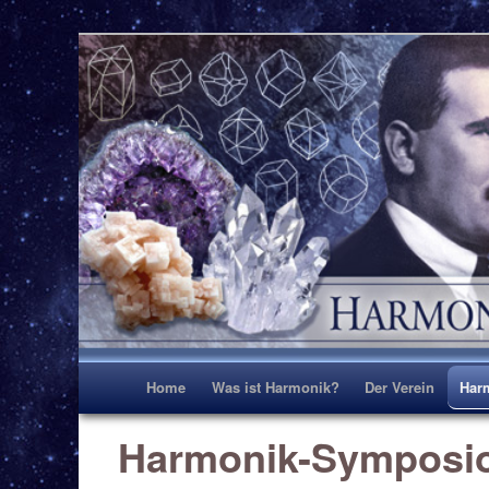
Harmonik erleben und gestalten TEST
Harmonik Zentrum D
Hauptmenü
Home
Was ist Harmonik?
Der Verein
Har
Harmonik-Symposi