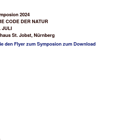
wechseln
mposion 2024
ME CODE DER NATUR
. JULI
aus St. Jobst, Nürnberg
Sie den Flyer zum Symposion zum Download
g