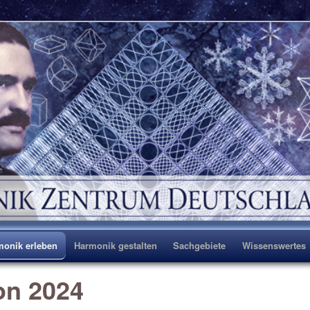
eutschland e.V.
monik erleben
Harmonik gestalten
Sachgebiete
Wissenswertes
Zum
on 2024
Inhalt