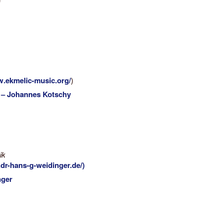
w.ekmelic-music.org/
)
 – Johannes Kotschy
ik
dr-hans-g-weidinger.de/)
nger